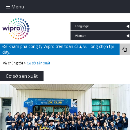
Menu
Skip to content
Để khám phá công ty Wipro trên toàn cầu, vui lòng chọn tại
đây.
Về chúng tôi
>
Cơ sở sản xuất
Cơ sở sản xuất